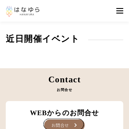
メニ
はなゆらについて
物販事業
ABOUT
PRODUCT
近日開催イベント
メンタルケア事業
MENTALCARE
オンラインショップ
お問合せ
Contact
ONLINESHOP
CONTACT
お問合せ
WEBからのお問合せ
お問合せ